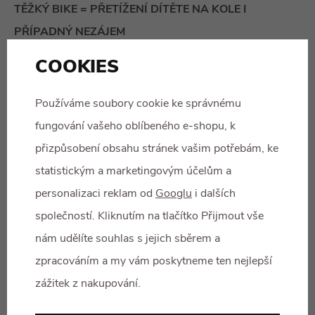
TĚŽKÝ BIKE = PŘETÍŽENÍ DÍTĚTE NA KOLE I
PŘÍPADNÝ NEZÁJEM
COOKIES
Design
Zatímco při pořizování kola rodiče hledí na vlastnosti, děti
Používáme soubory cookie ke správnému
zajímá především vzhled. Pro designéra je dětské kolo
fungování vašeho oblíbeného e-shopu, k
výzva. „Ze své zkušenosti mohu říci, že od velikostí 20 už
přizpůsobení obsahu stránek vašim potřebám, ke
jsou děti dospělejší než dříve a nechtějí žádné obrázky a
statistickým a marketingovým účelům a
postavičky, žádají spíše sportovní design, podobný tomu,
personalizaci reklam od
Googlu
i dalších
jaký mají rodiče; u starších slečen je například oblíbená
společností. Kliknutím na tlačítko Přijmout vše
kombinace bílé a oranžové, ale jen těžko lze mluvit o
nám udělíte souhlas s jejich sběrem a
nějakých trendech.
zpracováním a my vám poskytneme ten nejlepší
zážitek z nakupování.
Děti jsou neúprosní kritici, nechodí kolem horké kaše jako
dospělí a naplno řeknou, když se jim něco nelíbí,“ říká