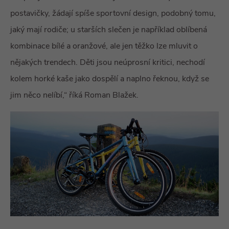
postavičky, žádají spíše sportovní design, podobný tomu,
jaký mají rodiče; u starších slečen je například oblíbená
kombinace bílé a oranžové, ale jen těžko lze mluvit o
nějakých trendech. Děti jsou neúprosní kritici, nechodí
kolem horké kaše jako dospělí a naplno řeknou, když se
jim něco nelíbí,“ říká Roman Blažek.