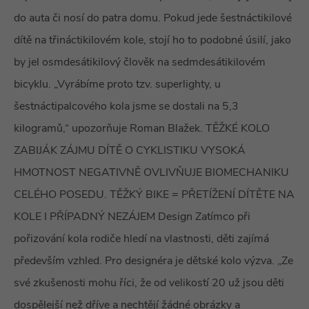
do auta či nosí do patra domu. Pokud jede šestnáctikilové
dítě na třináctikilovém kole, stojí ho to podobné úsilí, jako
by jel osmdesátikilový člověk na sedmdesátikilovém
bicyklu. „Vyrábíme proto tzv. superlighty, u
šestnáctipalcového kola jsme se dostali na 5,3
kilogramů,“ upozorňuje Roman Blažek. TĚŽKÉ KOLO
ZABIJÁK ZÁJMU DÍTĚ O CYKLISTIKU VYSOKÁ
HMOTNOST NEGATIVNĚ OVLIVŇUJE BIOMECHANIKU
CELÉHO POSEDU. TĚŽKÝ BIKE = PŘETÍŽENÍ DÍTĚTE NA
KOLE I PŘÍPADNÝ NEZÁJEM Design Zatímco při
pořizování kola rodiče hledí na vlastnosti, děti zajímá
především vzhled. Pro designéra je dětské kolo výzva. „Ze
své zkušenosti mohu říci, že od velikostí 20 už jsou děti
dospělejší než dříve a nechtějí žádné obrázky a