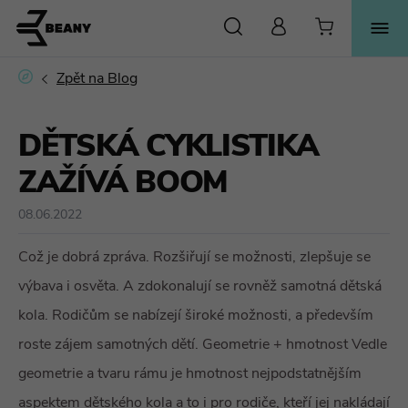
HLEDAT
DĚTSKÁ CYKLISTIKA
ZAŽÍVÁ BOOM
08.06.2022
Což je dobrá zpráva. Rozšiřují se možnosti, zlepšuje se
výbava i osvěta. A zdokonalují se rovněž samotná dětská
kola. Rodičům se nabízejí široké možnosti, a především
roste zájem samotných dětí. Geometrie + hmotnost Vedle
geometrie a tvaru rámu je hmotnost nejpodstatnějším
aspektem dětského kola a to i pro rodiče, kteří jej nakládají