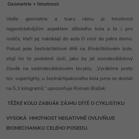
Geometrie + hmotnost
Vedle geometrie a tvaru rámu je hmotnost
nejpodstatnějším aspektem dětského kola a to i pro
rodiče, kteří jej nakládají do auta či nosí do patra domu.
Pokud jede šestnáctikilové dítě na třináctikilovém kole,
stojí ho to podobné úsilí, jako by jel osmdesátikilový
člověk na sedmdesátikilovém bicyklu. „Vyrábíme proto
tzv. superlighty, u šestnáctipalcového kola jsme se dostali
na 5,3 kilogramů,“ upozorňuje Roman Blažek.
TĚŽKÉ KOLO ZABIJÁK ZÁJMU DÍTĚ O CYKLISTIKU
VYSOKÁ HMOTNOST NEGATIVNĚ OVLIVŇUJE
BIOMECHANIKU CELÉHO POSEDU.