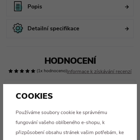
Popis
Detailní specifikace
HODNOCENÍ
(1x hodnoceno)
Informace k získávání recenzí
Nereknu
17.11.2022
COOKIES
Recenze návštěvníka
Používáme soubory cookie ke správnému
BEANY JE ČESKÁ ZNAČKA CO JE ČESKÝ JE DOBRÝ
fungování vašeho oblíbeného e-shopu, k
Je to vazne super!!
přizpůsobení obsahu stránek vašim potřebám, ke
NIC!!!!!!!!!!!!