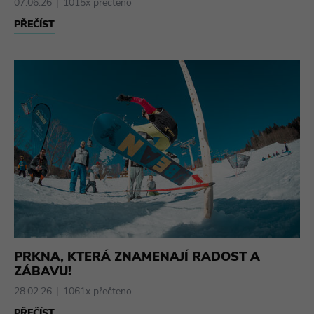
07.06.26
1015x přečteno
PŘEČÍST
PRKNA, KTERÁ ZNAMENAJÍ RADOST A
ZÁBAVU!
28.02.26
1061x přečteno
PŘEČÍST