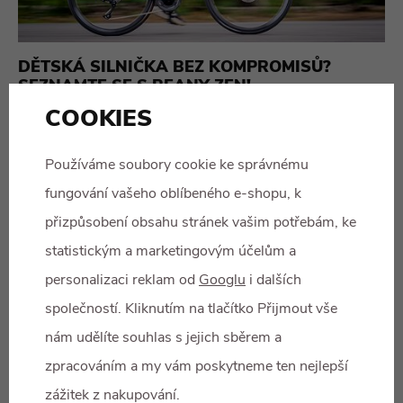
DĚTSKÁ SILNIČKA BEZ KOMPROMISŮ?
SEZNAMTE SE S BEANY ZEN!
14.07.26
445x přečteno
COOKIES
PŘEČÍST
Používáme soubory cookie ke správnému
fungování vašeho oblíbeného e-shopu, k
přizpůsobení obsahu stránek vašim potřebám, ke
statistickým a marketingovým účelům a
personalizaci reklam od
Googlu
i dalších
společností. Kliknutím na tlačítko Přijmout vše
nám udělíte souhlas s jejich sběrem a
zpracováním a my vám poskytneme ten nejlepší
zážitek z nakupování.