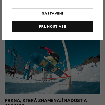
KOLO LEHKÉ JAKO ŠKOLNÍ AKTOVKA?
NASTAVENÍ
07.06.26
1016x přečteno
PŘEČÍST
PŘIJMOUT VŠE
PRKNA, KTERÁ ZNAMENAJÍ RADOST A