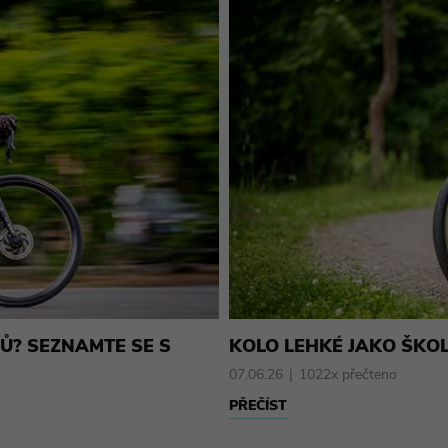
Ů? SEZNAMTE SE S
KOLO LEHKÉ JAKO ŠKO
07.06.26
1022x přečteno
PŘEČÍST