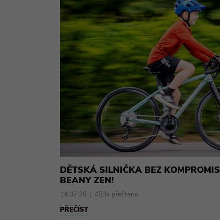
DĚTSKÁ SILNIČKA BEZ KOMPROMIS
BEANY ZEN!
14.07.26
453x přečteno
PŘEČÍST