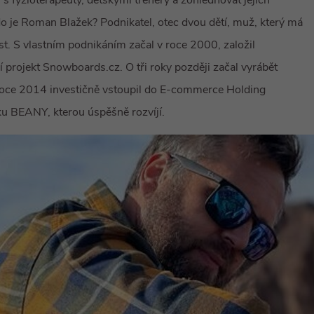
s fyzioterapeuty, dětskými trenéry a zohledňovat jejich
do je Roman Blažek? Podnikatel, otec dvou dětí, muž, který má
t. S vlastním podnikáním začal v roce 2000, založil
projekt Snowboards.cz. O tři roky později začal vyrábět
oce 2014 investičně vstoupil do E-commerce Holding
u BEANY, kterou úspěšně rozvíjí.