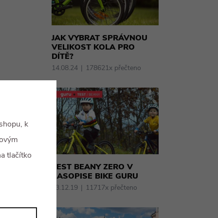
JAK VYBRAT SPRÁVNOU
VELIKOST KOLA PRO
DÍTĚ?
14.08.24
178621x přečteno
shopu, k
govým
a tlačítko
TEST BEANY ZERO V
ČASOPISE BIKE GURU
03.12.19
11717x přečteno