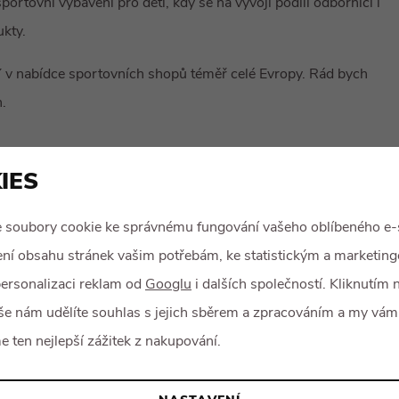
ortovní vybavení pro děti, kdy se na vývoji podílí odborníci i
kty.
Y v nabídce sportovních shopů téměř celé Evropy. Rád bych
h.
ále je pro BEANY důležité téma SPORTOVÁNÍ DĚTÍ = ZDRAVÝ
IES
 soubory cookie ke správnému fungování vašeho oblíbeného e-
erapeuty, dětskými trenéry a zohledňovat jejich poznatky a
ní obsahu stránek vašim potřebám, ke statistickým a marketin
ersonalizaci reklam od
Googlu
i dalších společností. Kliknutím n
še nám udělíte souhlas s jejich sběrem a zpracováním a my vám
 ten nejlepší zážitek z nakupování.
sebou bohatou sportovní a profesní minulost.
ožil Společnost AR Sport Snowboards, provozující projekt