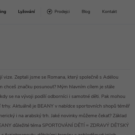
ing
Lyžování
Prodejci
Blog
Kontakt
Snowboardové komplety
Lyže s vázáním
Snowboardy
Vázání
ují vize. Zeptali jsme se Romana, který společně s Adélou
am chceš značku posunout? Mým hlavním cílem je stále
my
Boty
kdy se na vývoji podílí odborníci i samotné děti. Pak mohou
ší trhy. Aktuálně je BEANY v nabídce sportovních shopů téměř
Doplňky
merický i na arabský trh. Jaké novinky můžeme čekat? Základ
 pro BEANY důležité téma SPORTOVÁNÍ DĚTÍ = ZDRAVÝ DĚTSKÝ