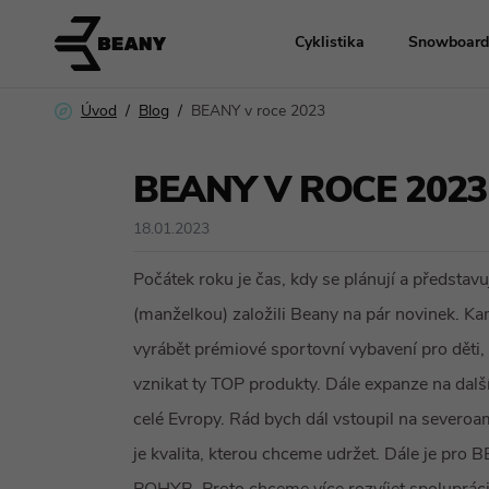
Cyklistika
Snowboard
BEANY v roce 2023
Úvod
Blog
Kola
BEANY V ROCE 2023
Cyklodoplňky
18.01.2023
Náhradní díly
Počátek roku je čas, kdy se plánují a představ
(manželkou) založili Beany na pár novinek. K
Oblečení a hel
vyrábět prémiové sportovní vybavení pro děti, 
vznikat ty TOP produkty. Dále expanze na dal
celé Evropy. Rád bych dál vstoupil na severoa
je kvalita, kterou chceme udržet. Dále je