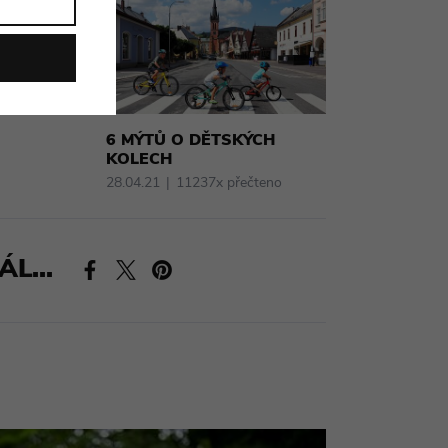
6 MÝTŮ O DĚTSKÝCH
KOLECH
28.04.21
11237x přečteno
L...