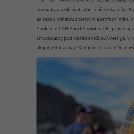
POHYB. Proto chceme více rozvíjet spolupráci 
poznatky a vzdělávat sebe i naše zákazníky. K
za sebou bohatou sportovní a profesní minulos
Společnost AR Sport Snowboards, provozující 
snowboardy pod vlastní značkou Westige. V r
skupiny Rockaway. S manželkou založili značk