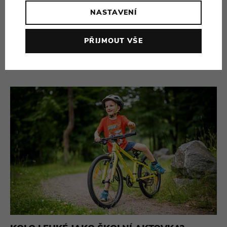
NASTAVENÍ
DĚTSKÁ SILNIČKA BEZ KOMPROMISŮ?
SEZNAMTE SE S BEANY ZEN!
PŘIJMOUT VŠE
14.07.26
453x přečteno
PŘEČÍST