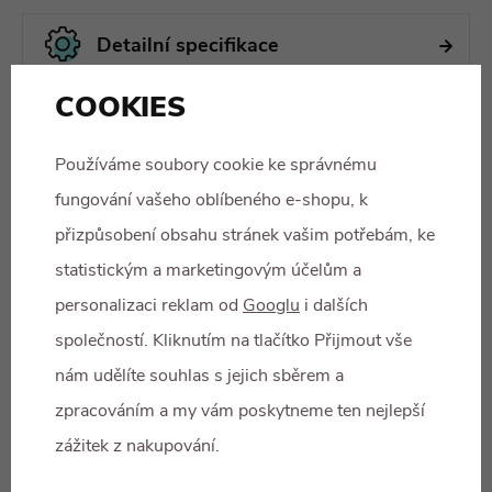
Detailní specifikace
COOKIES
Tento produkt zatím nemá žádné hodnocení.
Informace k získávání recenzí
Používáme soubory cookie ke správnému
fungování vašeho oblíbeného e-shopu, k
přizpůsobení obsahu stránek vašim potřebám, ke
statistickým a marketingovým účelům a
personalizaci reklam od
Googlu
i dalších
společností. Kliknutím na tlačítko Přijmout vše
nám udělíte souhlas s jejich sběrem a
zpracováním a my vám poskytneme ten nejlepší
zážitek z nakupování.