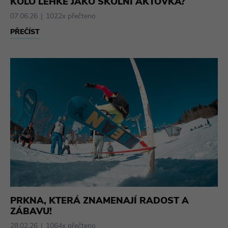
KOLO LEHKÉ JAKO ŠKOLNÍ AKTOVKA?
07.06.26
1022x přečteno
PŘEČÍST
PRKNA, KTERÁ ZNAMENAJÍ RADOST A
ZÁBAVU!
28.02.26
1064x přečteno